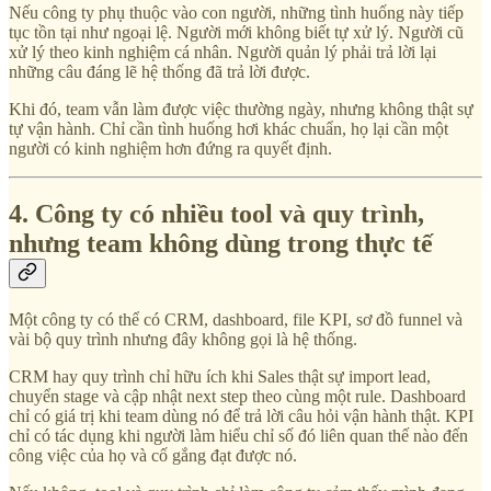
Nếu công ty phụ thuộc vào con người, những tình huống này tiếp
tục tồn tại như ngoại lệ. Người mới không biết tự xử lý. Người cũ
xử lý theo kinh nghiệm cá nhân. Người quản lý phải trả lời lại
những câu đáng lẽ hệ thống đã trả lời được.
Khi đó, team vẫn làm được việc thường ngày, nhưng không thật sự
tự vận hành. Chỉ cần tình huống hơi khác chuẩn, họ lại cần một
người có kinh nghiệm hơn đứng ra quyết định.
4. Công ty có nhiều tool và quy trình,
nhưng team không dùng trong thực tế
Một công ty có thể có CRM, dashboard, file KPI, sơ đồ funnel và
vài bộ quy trình nhưng đây không gọi là hệ thống.
CRM hay quy trình chỉ hữu ích khi Sales thật sự import lead,
chuyển stage và cập nhật next step theo cùng một rule. Dashboard
chỉ có giá trị khi team dùng nó để trả lời câu hỏi vận hành thật. KPI
chỉ có tác dụng khi người làm hiểu chỉ số đó liên quan thế nào đến
công việc của họ và cố gắng đạt được nó.