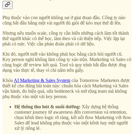
Phụ thuộc vào con người không sai ở giai đoạn đầu. Công ty nào
cũng bắt đầu bằng một vài người đủ giỏi để kéo mọi thứ đi lên.
Nhưng nếu muốn scale, công ty cần biến những cách làm tốt thành
thứ người khác có thể học, làm theo và cải thiện tiếp. Việc lặp lại
phải có rule. Việc cần phán đoán phải có dữ liệu.
Khi đó, người mới vào không phải học bằng cách hỏi người cũ.
Key person nghỉ không làm công ty xáo trộn. Marketing và Sales có
cùng logic để review kết quả. Tool và quy trình bắt đầu được ứng
dụng vào thực tế, thay vì chỉ nằm trên giấy.
Khóa
AI Marketing & Sales System
của Tomorrow Marketers được
thiết kế cho đúng bài toán này: chuẩn hóa cách Marketing và Sales
vận hành, đo hiệu quả, sửa bottleneck và mở rộng team mà không
phụ thuộc vào một vài key person.
Hệ thống thu hút & nuôi dưỡng:
Xây dựng hệ thống
customer journey từ awareness đến conversion và retention,
chọn kênh theo logic rõ ràng, kết nối flow Marketing với flow
Sales để lead không phụ thuộc vào một kênh hay một người
xử lý riêng lẻ.