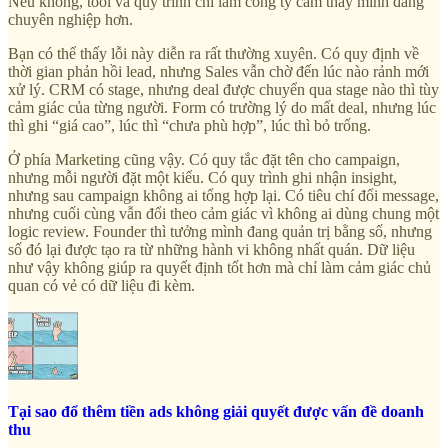
Nếu không, tool và quy trình chỉ làm công ty cảm thấy mình đang
chuyên nghiệp hơn.
Bạn có thể thấy lỗi này diễn ra rất thường xuyên. Có quy định về
thời gian phản hồi lead, nhưng Sales vẫn chờ đến lúc nào rảnh mới
xử lý. CRM có stage, nhưng deal được chuyển qua stage nào thì tùy
cảm giác của từng người. Form có trường lý do mất deal, nhưng lúc
thì ghi “giá cao”, lúc thì “chưa phù hợp”, lúc thì bỏ trống.
Ở phía Marketing cũng vậy. Có quy tắc đặt tên cho campaign,
nhưng mỗi người đặt một kiểu. Có quy trình ghi nhận insight,
nhưng sau campaign không ai tổng hợp lại. Có tiêu chí đổi message,
nhưng cuối cùng vẫn đổi theo cảm giác vì không ai dùng chung một
logic review. Founder thì tưởng mình đang quản trị bằng số, nhưng
số đó lại được tạo ra từ những hành vi không nhất quán. Dữ liệu
như vậy không giúp ra quyết định tốt hơn mà chỉ làm cảm giác chủ
quan có vẻ có dữ liệu đi kèm.
Tại sao đổ thêm tiền ads không giải quyết được vấn đề doanh
thu