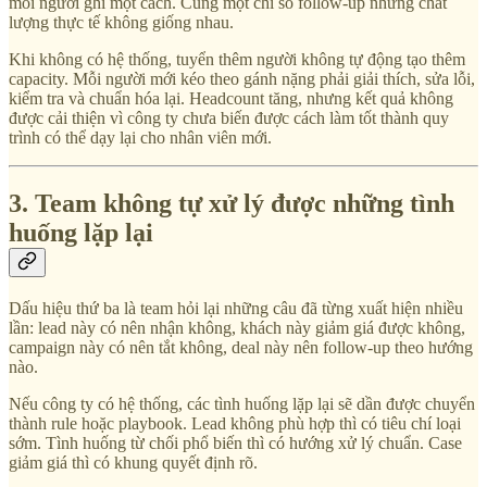
mỗi người ghi một cách. Cùng một chỉ số follow-up nhưng chất
lượng thực tế không giống nhau.
Khi không có hệ thống, tuyển thêm người không tự động tạo thêm
capacity. Mỗi người mới kéo theo gánh nặng phải giải thích, sửa lỗi,
kiểm tra và chuẩn hóa lại. Headcount tăng, nhưng kết quả không
được cải thiện vì công ty chưa biến được cách làm tốt thành quy
trình có thể dạy lại cho nhân viên mới.
3. Team không tự xử lý được những tình
huống lặp lại
Dấu hiệu thứ ba là team hỏi lại những câu đã từng xuất hiện nhiều
lần: lead này có nên nhận không, khách này giảm giá được không,
campaign này có nên tắt không, deal này nên follow-up theo hướng
nào.
Nếu công ty có hệ thống, các tình huống lặp lại sẽ dần được chuyển
thành rule hoặc playbook. Lead không phù hợp thì có tiêu chí loại
sớm. Tình huống từ chối phổ biến thì có hướng xử lý chuẩn. Case
giảm giá thì có khung quyết định rõ.