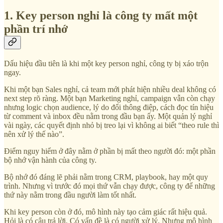
1. Key person nghỉ là công ty mất một
phần trí nhớ
Dấu hiệu đầu tiên là khi một key person nghỉ, công ty bị xáo trộn
ngay.
Khi một bạn Sales nghỉ, cả team mới phát hiện nhiều deal không có
next step rõ ràng. Một bạn Marketing nghỉ, campaign vẫn còn chạy
nhưng logic chọn audience, lý do đổi thông điệp, cách đọc tín hiệu
từ comment và inbox đều nằm trong đầu bạn ấy. Một quản lý nghỉ
vài ngày, các quyết định nhỏ bị treo lại vì không ai biết “theo rule thì
nên xử lý thế nào”.
Điểm nguy hiểm ở đây nằm ở phần bị mất theo người đó: một phần
bộ nhớ vận hành của công ty.
Bộ nhớ đó đáng lẽ phải nằm trong CRM, playbook, hay một quy
trình. Nhưng vì trước đó mọi thứ vẫn chạy được, công ty để những
thứ này nằm trong đầu người làm tốt nhất.
Khi key person còn ở đó, mô hình này tạo cảm giác rất hiệu quả.
Hỏi là có câu trả lời. Có vấn đề là có người xử lý. Nhưng mô hình