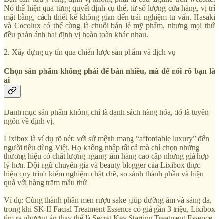
Nó thể hiện qua từng quyết định cụ thể, từ số lượng cửa hàng, vị trí
mặt bằng, cách thiết kế không gian đến trải nghiệm tư vấn. Hasaki
và Cocolux có thể cùng là chuỗi bán lẻ mỹ phẩm, nhưng mọi thứ
đều phản ánh hai định vị hoàn toàn khác nhau.
2. Xây dựng uy tín qua chiến lược sản phẩm và dịch vụ
Chọn sản phẩm không phải để bán nhiều, mà để nói rõ bạn là
ai
Danh mục sản phẩm không chỉ là danh sách hàng hóa, đó là tuyên
ngôn về định vị.
Lixibox là ví dụ rõ nét: với sứ mệnh mang “affordable luxury” đến
người tiêu dùng Việt. Họ không nhập tất cả mà chỉ chọn những
thương hiệu có chất lượng ngang tầm hàng cao cấp nhưng giá hợp
lý hơn. Đội ngũ chuyên gia và beauty blogger của Lixibox thực
hiện quy trình kiểm nghiệm chặt chẽ, so sánh thành phần và hiệu
quả với hàng trăm mẫu thử.
Ví dụ: Cùng thành phần men rượu sake giúp dưỡng ẩm và sáng da,
trong khi SK-II Facial Treatment Essence có giá gần 3 triệu, Lixibox
tìm ra phương án thay thế là Secret Key Starting Treatment Essence