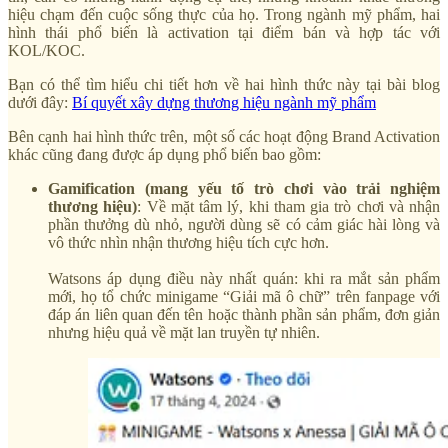
hiệu chạm đến cuộc sống thực của họ. Trong ngành mỹ phẩm, hai
hình thái phổ biến là activation tại điểm bán và hợp tác với
KOL/KOC.
Bạn có thể tìm hiểu chi tiết hơn về hai hình thức này tại bài blog
dưới đây:
Bí quyết xây dựng thương hiệu ngành mỹ phẩm
Bên cạnh hai hình thức trên, một số các hoạt động Brand Activation
khác cũng đang được áp dụng phổ biến bao gồm:
Gamification (mang yếu tố trò chơi vào trải nghiệm
thương hiệu)
: Về mặt tâm lý, khi tham gia trò chơi và nhận
phần thưởng dù nhỏ, người dùng sẽ có cảm giác hài lòng và
vô thức nhìn nhận thương hiệu tích cực hơn.
Watsons áp dụng điều này nhất quán: khi ra mắt sản phẩm
mới, họ tổ chức minigame “Giải mã ô chữ” trên fanpage với
đáp án liên quan đến tên hoặc thành phần sản phẩm, đơn giản
nhưng hiệu quả về mặt lan truyền tự nhiên.