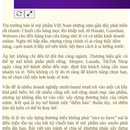
Thị trường bán lẻ mỹ phẩm Việt Nam những năm gần đây phát triển
rất nhanh. Chuỗi cửa hàng mọc lên khắp nơi, từ Hasaki, Guardian,
Watsons cho đến hàng loạt cửa hàng nhỏ lẻ và cá nhân kinh doanh
online. Nghe thì hấp dẫn, nhưng cũng chính vì ai cũng thấy tiềm
năng, cạnh tranh ở đây trở nên khốc liệt theo cách ít ai lường trước.
Áp lực không chỉ đến từ đối thủ cùng ngành. Thương hiệu gốc có
thể tự mở kênh phân phối riêng. Shopee, Lazada, TikTok Shop
ngày càng trở thành điểm đến mặc định khi khách hàng cần mua
nhanh và rẻ. Nếu không có lý do rõ ràng để khách hàng chọn bạn,
họ sẽ chọn chỗ tiện hơn hoặc rẻ hơn.
Vấn đề là nhiều doanh nghiệp multi-brand retail rơi vào một cái bẫy
khá phổ biến: bỏ rất nhiều công sức mở rộng danh mục sản phẩm,
nhưng lại không đầu tư vào việc xây dựng thương hiệu của chính
mình. Kết quả là họ trở thành một “điểm bán” thuần túy, và điểm
bán thì luôn có thể bị thay thế.
Đây là lý do xây dựng thương hiệu không phải “nice to have” mà là
điều kiện tồn tại của bất kỳ chuỗi bán lẻ mỹ phẩm nào muốn phát
triển dài hạn. Bài viết này mình sẽ chia sẻ phương pháp xây dựng