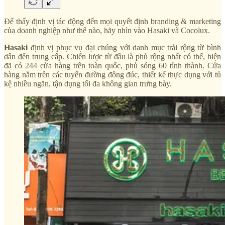
Để thấy định vị tác động đến mọi quyết định branding & marketing
của doanh nghiệp như thế nào, hãy nhìn vào Hasaki và Cocolux.
Hasaki
định vị phục vụ đại chúng với danh mục trải rộng từ bình
dân đến trung cấp. Chiến lược từ đầu là phủ rộng nhất có thể, hiện
đã có 244 cửa hàng trên toàn quốc, phủ sóng 60 tỉnh thành. Cửa
hàng nằm trên các tuyến đường đông đúc, thiết kế thực dụng với tủ
kệ nhiều ngăn, tận dụng tối đa không gian trưng bày.