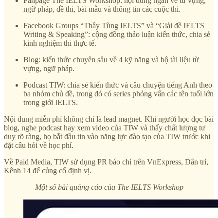
Fanpage The IELTS Workshop: nội dung ngắn về từ vựng,
ngữ pháp, đề thi, bài mẫu và thông tin các cuộc thi.
Facebook Groups “Thầy Tùng IELTS” và “Giải đề IELTS
Writing & Speaking”: cộng đồng thảo luận kiến thức, chia sẻ
kinh nghiệm thi thực tế.
Blog: kiến thức chuyên sâu về 4 kỹ năng và bộ tài liệu từ
vựng, ngữ pháp.
Podcast TIW: chia sẻ kiến thức và câu chuyện tiếng Anh theo
ba nhóm chủ đề, trong đó có series phỏng vấn các tên tuổi lớn
trong giới IELTS.
Nội dung miễn phí không chỉ là lead magnet. Khi người học đọc bài
blog, nghe podcast hay xem video của TIW và thấy chất lượng tư
duy rõ ràng, họ bắt đầu tin vào năng lực đào tạo của TIW trước khi
đặt câu hỏi về học phí.
Về Paid Media, TIW sử dụng PR báo chí trên VnExpress, Dân trí,
Kênh 14 để củng cố định vị.
Một số bài quảng cáo của The IELTS Workshop