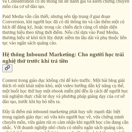
và Consideration có đủ thông tin để đánh giá và kiểm chứng chuyên
môn của cơ sở đào tạo.
Paid Media vẫn cần thiết, nhưng nên tập trung ở giai đoạn
Conversion, khi người học đã có đủ thông tin và cần thêm một cú
hích để đăng ký, hoặc trong các chiến dịch củng cố nhận diện
thương hiệu theo từng thời điểm. Nếu chỉ dựa vào Paid Media,
thương hiệu sẽ khó tích lũy được niềm tin lâu dài và phụ thuộc liên
tục vào ngân sách quảng cáo.
Hệ thống Inbound Marketing: Cho người học trải
nghiệ thử trước khi trả tiền
Content trong giáo dục không chỉ để kéo traffic. Một bài blog giải
thích rõ một khái niệm khó, một video hướng dẫn kỹ năng cụ thể,
một buổi học thử hay một ebook miễn phí đều là cách để người học
trải nghiệm thực chất tư duy và phương pháp giảng dạy của cơ sở
đào tạo, trước khi họ bỏ tiền ra.
Đây là điểm mà inbound marketing phát huy sức mạnh đặc biệt
trong ngành giáo dục: nó vừa kéo người học về, vừa chứng minh
chuyên môn, vừa giảm rủi ro cảm nhận khi người học còn đang cân
nhắc. Với doanh nghiệp nhỏ chưa có nhiều ngân sách quảng cáo,