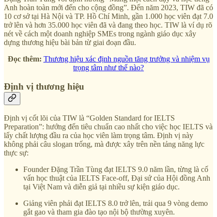
Anh hoàn toàn mới đến cho cộng đồng”. Đến năm 2023, TIW đã có
10 cơ sở tại Hà Nội và TP. Hồ Chí Minh, gần 1.000 học viên đạt 7.0
trở lên và hơn 35.000 học viên đã và đang theo học. TIW là ví dụ rõ
nét về cách một doanh nghiệp SMEs trong ngành giáo dục xây
dựng thương hiệu bài bản từ giai đoạn đầu.
Đọc thêm:
Thương hiệu xác định nguồn tăng trưởng và nhiệm vụ
trọng tâm như thế nào?
Định vị thương hiệu
Định vị cốt lõi của TIW là “Golden Standard for IELTS
Preparation”: hướng đến tiêu chuẩn cao nhất cho việc học IELTS và
lấy chất lượng đầu ra của học viên làm trọng tâm. Định vị này
không phải câu slogan trống, mà được xây trên nền tảng năng lực
thực sự:
Founder Đặng Trần Tùng đạt IELTS 9.0 năm lần, từng là cố
vấn học thuật của IELTS Face-off, Đại sứ của Hội đồng Anh
tại Việt Nam và diễn giả tại nhiều sự kiện giáo dục.
Giảng viên phải đạt IELTS 8.0 trở lên, trải qua 9 vòng demo
gắt gao và tham gia đào tạo nội bộ thường xuyên.