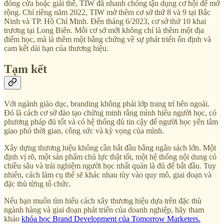
đóng cửa hoặc giải thể, TIW đã nhanh chóng tận dụng cơ hội để mở
rộng. Chỉ riêng năm 2022, TIW mở thêm cơ sở thứ 8 và 9 tại Bắc
Ninh và TP. Hồ Chí Minh. Đến tháng 6/2023, cơ sở thứ 10 khai
trương tại Long Biên. Mỗi cơ sở mới không chỉ là thêm một địa
điểm học, mà là thêm một bằng chứng về sự phát triển ổn định và
cam kết dài hạn của thương hiệu.
Tạm kết
Với ngành giáo dục, branding không phải lớp trang trí bên ngoài.
Đó là cách cơ sở đào tạo chứng minh rằng mình hiểu người học, có
phương pháp đủ tốt và có hệ thống đủ tin cậy để người học yên tâm
giao phó thời gian, công sức và kỳ vọng của mình.
Xây dựng thương hiệu không cần bắt đầu bằng ngân sách lớn. Một
định vị rõ, một sản phẩm chủ lực thật tốt, một hệ thống nội dung có
chiều sâu và trải nghiệm người học nhất quán là đủ để bắt đầu. Tuy
nhiên, cách làm cụ thể sẽ khác nhau tùy vào quy mô, giai đoạn và
đặc thù từng tổ chức.
Nếu bạn muốn tìm hiểu cách xây thương hiệu dựa trên đặc thù
ngành hàng và giai đoạn phát triển của doanh nghiệp, hãy tham
khảo
khóa học Brand Development của Tomorrow Marketers.