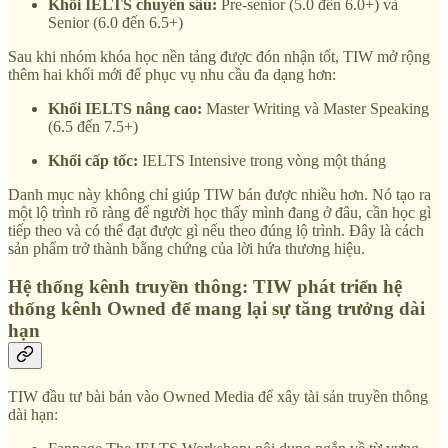
Khối IELTS chuyên sâu:
Pre-senior (5.0 đến 6.0+) và
Senior (6.0 đến 6.5+)
Sau khi nhóm khóa học nền tảng được đón nhận tốt, TIW mở rộng
thêm hai khối mới để phục vụ nhu cầu đa dạng hơn:
Khối IELTS nâng cao:
Master Writing và Master Speaking
(6.5 đến 7.5+)
Khối cấp tốc:
IELTS Intensive trong vòng một tháng
Danh mục này không chỉ giúp TIW bán được nhiều hơn. Nó tạo ra
một lộ trình rõ ràng để người học thấy mình đang ở đâu, cần học gì
tiếp theo và có thể đạt được gì nếu theo đúng lộ trình. Đây là cách
sản phẩm trở thành bằng chứng của lời hứa thương hiệu.
Hệ thống kênh truyền thông:
TIW phát triển hệ
thống kênh Owned để mang lại sự tăng trưởng dài
hạn
TIW đầu tư bài bản vào Owned Media để xây tài sản truyền thông
dài hạn: