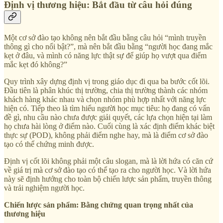
Định vị thương hiệu: Bắt đầu từ câu hỏi đúng
Một cơ sở đào tạo không nên bắt đầu bằng câu hỏi “mình truyền
thông gì cho nổi bật?”, mà nên bắt đầu bằng “người học đang mắc
kẹt ở đâu, và mình có năng lực thật sự để giúp họ vượt qua điểm
mắc kẹt đó không?”
Quy trình xây dựng định vị trong giáo dục đi qua ba bước cốt lõi.
Đầu tiên là phân khúc thị trường, chia thị trường thành các nhóm
khách hàng khác nhau và chọn nhóm phù hợp nhất với năng lực
hiện có. Tiếp theo là tìm hiểu người học mục tiêu: họ đang có vấn
đề gì, nhu cầu nào chưa được giải quyết, các lựa chọn hiện tại làm
họ chưa hài lòng ở điểm nào. Cuối cùng là xác định điểm khác biệt
thực sự (POD), không phải điểm nghe hay, mà là điểm cơ sở đào
tạo có thể chứng minh được.
Định vị cốt lõi không phải một câu slogan, mà là lời hứa có căn cứ
về giá trị mà cơ sở đào tạo có thể tạo ra cho người học. Và lời hứa
này sẽ định hướng cho toàn bộ chiến lược sản phẩm, truyền thông
và trải nghiệm người học.
Chiến lược sản phẩm: Bằng chứng quan trọng nhất của
thương hiệu