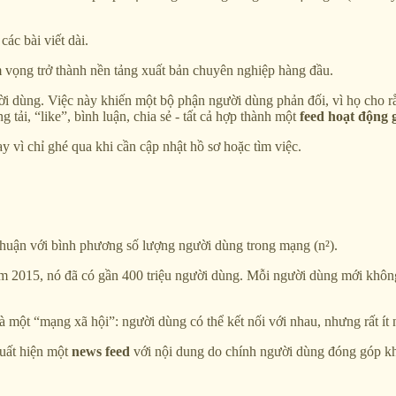
ác bài viết dài.
m vọng trở thành nền tảng xuất bản chuyên nghiệp hàng đầu.
i dùng. Việc này khiến một bộ phận người dùng phản đối, vì họ cho rằ
ải, “like”, bình luận, chia sẻ - tất cả hợp thành một
feed hoạt động 
y vì chỉ ghé qua khi cần cập nhật hồ sơ hoặc tìm việc.
ệ thuận với bình phương số lượng người dùng trong mạng (n²).
 2015, nó đã có gần 400 triệu người dùng. Mỗi người dùng mới không 
ột “mạng xã hội”: người dùng có thể kết nối với nhau, nhưng rất ít n
xuất hiện một
news feed
với nội dung do chính người dùng đóng góp kh