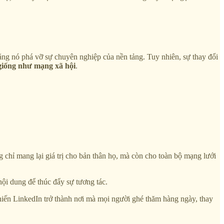
ng nó phá vỡ sự chuyên nghiệp của nền tảng. Tuy nhiên, sự thay đổi
giống như mạng xã hội
.
chỉ mang lại giá trị cho bản thân họ, mà còn cho toàn bộ mạng lưới
ội dung để thúc đẩy sự tương tác.
iến LinkedIn trở thành nơi mà mọi người ghé thăm hàng ngày, thay