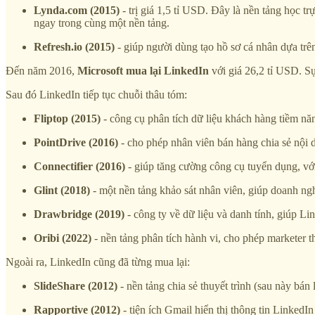
Lynda.com (2015)
- trị giá 1,5 tỉ USD. Đây là nền tảng học tr
ngay trong cùng một nền tảng.
Refresh.io (2015)
- giúp người dùng tạo hồ sơ cá nhân dựa trên
Đến năm 2016,
Microsoft mua lại LinkedIn
với giá 26,2 tỉ USD. Sự
Sau đó LinkedIn tiếp tục chuỗi thâu tóm:
Fliptop (2015)
- công cụ phân tích dữ liệu khách hàng tiềm nă
PointDrive (2016)
- cho phép nhân viên bán hàng chia sẻ nội d
Connectifier (2016)
- giúp tăng cường công cụ tuyển dụng, với
Glint (2018)
- một nền tảng khảo sát nhân viên, giúp doanh ngh
Drawbridge (2019)
- công ty về dữ liệu và danh tính, giúp L
Oribi (2022)
- nền tảng phân tích hành vi, cho phép marketer th
Ngoài ra, LinkedIn cũng đã từng mua lại:
SlideShare (2012)
- nền tảng chia sẻ thuyết trình (sau này bán
Rapportive (2012)
- tiện ích Gmail hiển thị thông tin LinkedIn