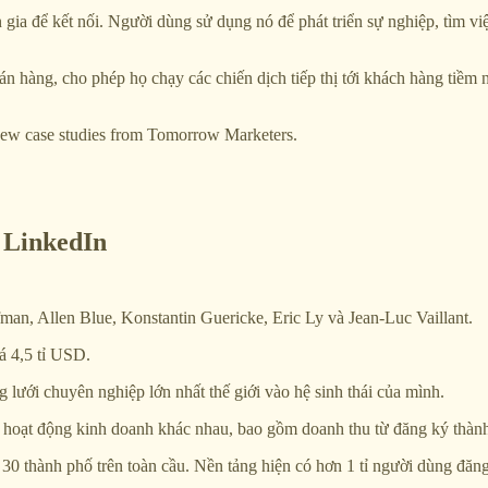
 gia để kết nối. Người dùng sử dụng nó để phát triển sự nghiệp, tìm v
n hàng, cho phép họ chạy các chiến dịch tiếp thị tới khách hàng tiềm 
 new case studies from Tomorrow Marketers.
 LinkedIn
an, Allen Blue, Konstantin Guericke, Eric Ly và Jean-Luc Vaillant.
á 4,5 tỉ USD.
lưới chuyên nghiệp lớn nhất thế giới vào hệ sinh thái của mình.
u hoạt động kinh doanh khác nhau, bao gồm doanh thu từ đăng ký thành
 30 thành phố trên toàn cầu. Nền tảng hiện có hơn 1 tỉ người dùng đăn