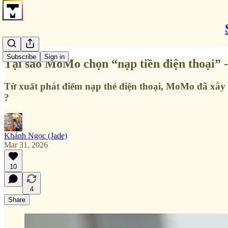
Subscribe
Sign in
Tại sao MoMo chọn “nạp tiền điện thoại” -
Từ xuất phát điểm nạp thẻ điện thoại, MoMo đã xây 
?
Khánh Ngọc (Jade)
Mar 31, 2026
10
4
Share