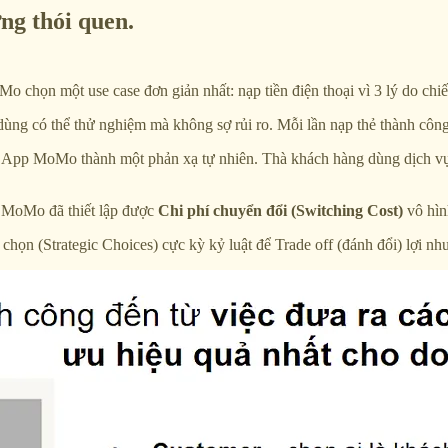
ựng thói quen.
Mo chọn một use case đơn giản nhất: nạp tiền điện thoại vì 3 lý do chiế
ng có thể thử nghiệm mà không sợ rủi ro. Mỗi lần nạp thẻ thành công 
n App MoMo thành một phản xạ tự nhiên. Thà khách hàng dùng dịch vụ 
 MoMo đã thiết lập được
Chi phí chuyển đổi (Switching Cost)
vô hình
 chọn (Strategic Choices) cực kỳ kỷ luật để Trade off (đánh đổi) lợi n