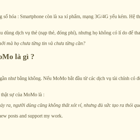
ng số hóa : Smartphone còn là xa xỉ phẩm, mạng 3G/4G yếu kém. Hệ t
u dùng dịch vụ thẻ (nạp thẻ, đóng phí),
nhưng họ không có lí do để tha
mới mà họ chưa từng tin và chưa từng cần?
oMo là gì ?
gần như bằng không. Nếu MoMo bắt đầu từ các dịch vụ tài chính có độ ris
n thật sự của MoMo là :
ảy ra, người dùng cũng không thất xót ví, nhưng đủ sức tạo ra thói qu
 new posts and support my work.