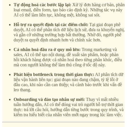
Tự động hoá các bước lặp lại:
Xử lý đơn hàng cơ bản, phân
loại email, điền form, tạo báo cáo định kỳ. Những tác vụ này
AI có thể làm liên tục, không mệt, không sai sót.
Hỗ trợ ra quyết định tại các điểm chốt:
Tại giai đoạn phê
duyệt, AI có thể phân tích dữ liệu lịch sử, đưa ra khuyến nghị,
và gắn cờ những trường hợp bất thường. Nhờ đó, người phê
duyệt ra quyết định nhanh hơn và chính xác hơn.
Cá nhân hoá đầu ra ở quy mô lớn:
Trong marketing và
sales, AI có thể tạo nội dung, đề xuất sản phẩm, hoặc phản
hồi khách hàng được cá nhân hoá theo từng phân khúc, điều
mà con người không thể làm thủ công ở tốc độ này.
Phát hiện bottleneck trong thời gian thực:
AI phân tích dữ
liệu vận hành liên tục: giai đoạn nào đang chậm, tỷ lệ lỗi ở
đâu cao, khi nào cần can thiệp; và cảnh báo trước khi vấn đề
leo thang.
Onboarding và đào tạo nhân sự mới:
Thay vì mất nhiều
tuần hướng dẫn, AI có thể đóng vai trò người hỗ trợ thời gian
thực: trả lời câu hỏi, hướng dẫn từng bước trong quy trình, và
kiểm tra hiểu biết của nhân viên mới ngay trong lúc làm việc.