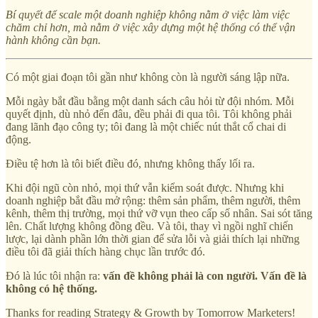
Bí quyết để scale một doanh nghiệp không nằm ở việc làm việc
chăm chỉ hơn, mà nằm ở việc xây dựng một hệ thống có thể vận
hành không cần bạn.
Có một giai đoạn tôi gần như không còn là người sáng lập nữa.
Mỗi ngày bắt đầu bằng một danh sách câu hỏi từ đội nhóm. Mỗi
quyết định, dù nhỏ đến đâu, đều phải đi qua tôi. Tôi không phải
đang lãnh đạo công ty; tôi đang là một chiếc nút thắt cổ chai di
động.
Điều tệ hơn là tôi biết điều đó, nhưng không thấy lối ra.
Khi đội ngũ còn nhỏ, mọi thứ vẫn kiểm soát được. Nhưng khi
doanh nghiệp bắt đầu mở rộng: thêm sản phẩm, thêm người, thêm
kênh, thêm thị trường, mọi thứ vỡ vụn theo cấp số nhân. Sai sót tăng
lên. Chất lượng không đồng đều. Và tôi, thay vì ngồi nghĩ chiến
lược, lại dành phần lớn thời gian để sửa lỗi và giải thích lại những
điều tôi đã giải thích hàng chục lần trước đó.
Đó là lúc tôi nhận ra:
vấn đề không phải là con người. Vấn đề là
không có hệ thống.
Thanks for reading Strategy & Growth by Tomorrow Marketers!