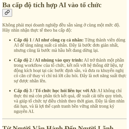
Ba cấp độ tích hợp AI vào tổ chức
Không phải mọi doanh nghiệp đều sẵn sàng ở cùng một mức độ.
Hãy nhìn nhận thực tế theo ba cấp độ:
Cấp độ 1 / AI như công cụ cá nhân:
Từng thành viên dùng
AI để tăng năng suất cá nhân. Đây là bước đơn giản nhất,
nhưng cũng là bước mà hầu hết đang dừng lại.
Cấp độ 2 / AI nhúng vào quy trình:
AI trở thành một phần
trong workflow của tổ chức, kết nối với hệ thống dữ liệu, tự
động kích hoạt tại các bước định sẵn, và đưa ra khuyến nghị
có căn cứ thay vì chỉ trả lời câu hỏi. Đây là nơi năng suất thực
sự được nhân lên.
Cấp độ 3 / Tổ chức học hỏi liên tục với AI:
AI không chỉ
thực thi mà còn phân tích kết quả, đề xuất cải tiến quy trình,
và giúp tổ chức tự điều chỉnh theo thời gian. Đây là tầm nhìn
dài hạn, và là lợi thế cạnh tranh bền vững nhất trong kỷ
nguyên AI.
Từ Người Vận Hành Đến Người Lãnh